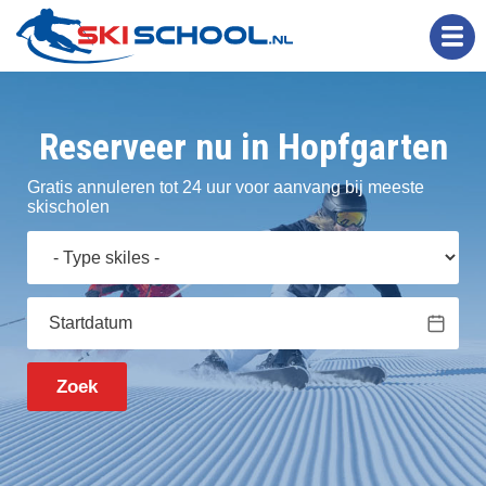
Overslaan
en
naar
de
inhoud
gaan
Reserveer nu in Hopfgarten
Gratis annuleren
tot 24 uur voor aanvang bij meeste
skischolen
Zoek