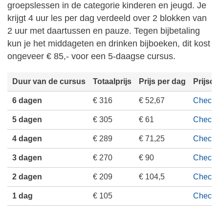
groepslessen in de categorie kinderen en jeugd. Je
krijgt 4 uur les per dag verdeeld over 2 blokken van
2 uur met daartussen en pauze. Tegen bijbetaling
kun je het middageten en drinken bijboeken, dit kost
ongeveer € 85,- voor een 5-daagse cursus.
Duur van de cursus
Totaalprijs
Prijs per dag
Prijsc
6 dagen
€ 316
€ 52,67
Check p
5 dagen
€ 305
€ 61
Check p
4 dagen
€ 289
€ 71,25
Check p
3 dagen
€ 270
€ 90
Check p
2 dagen
€ 209
€ 104,5
Check p
1 dag
€ 105
Check p