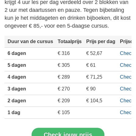
krijgt 4 uur les per dag verdeeld over 2 blokken van
2 uur met daartussen en pauze. Tegen bijbetaling
kun je het middageten en drinken bijboeken, dit kost
ongeveer € 85,- voor een 5-daagse cursus.
Duur van de cursus
Totaalprijs
Prijs per dag
Prijsc
6 dagen
€ 316
€ 52,67
Check p
5 dagen
€ 305
€ 61
Check p
4 dagen
€ 289
€ 71,25
Check p
3 dagen
€ 270
€ 90
Check p
2 dagen
€ 209
€ 104,5
Check p
1 dag
€ 105
Check p
Check jouw prijs