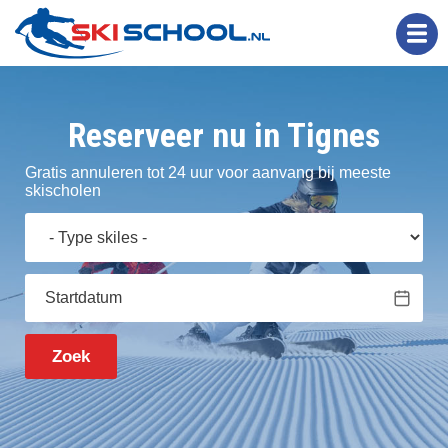
Overslaan
en
naar
de
inhoud
gaan
Reserveer nu in Tignes
Gratis annuleren
tot 24 uur voor aanvang bij meeste
skischolen
Zoek