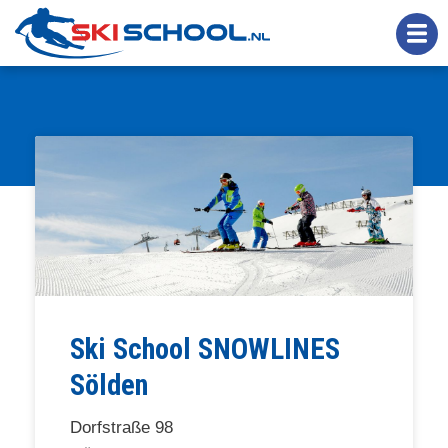
Overslaan
en
naar
de
inhoud
gaan
Ski School SNOWLINES
Sölden
Dorfstraße 98