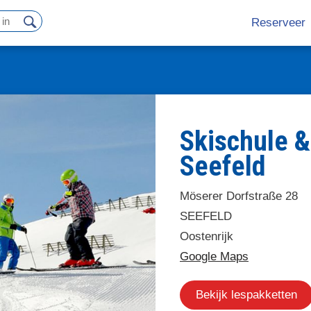
Reserveer
Hoofdn
Skischule &
Seefeld
Möserer Dorfstraße 28
SEEFELD
Oostenrijk
Google Maps
Bekijk lespakketten