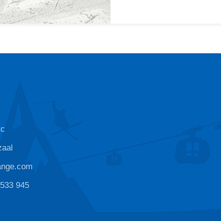
2c
zaal
ange.com
 533 945