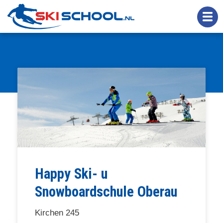
Overslaan
en
naar
de
inhoud
gaan
Happy Ski- u
Snowboardschule Oberau
Kirchen 245