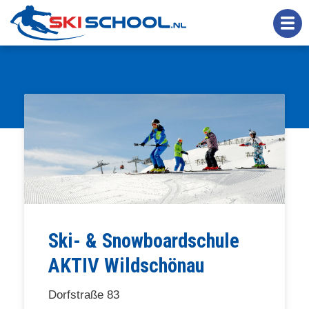
Overslaan
en
naar
de
inhoud
gaan
Ski- & Snowboardschule
AKTIV Wildschönau
Dorfstraße 83