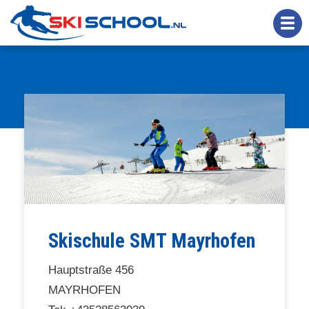
Overslaan
en
naar
de
inhoud
gaan
Skischule SMT Mayrhofen
Hauptstraße 456
MAYRHOFEN