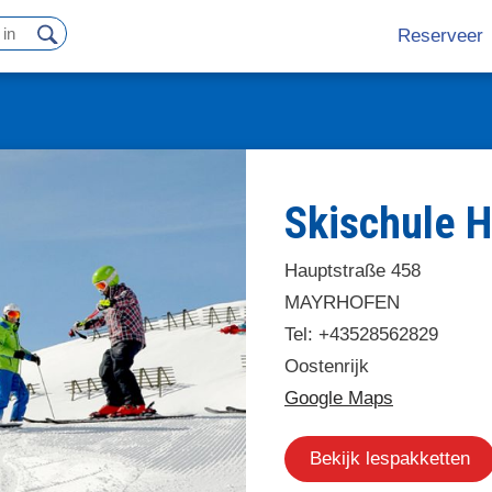
Reserveer
Hoofdn
Skischule H
Hauptstraße 458
MAYRHOFEN
Tel: +43528562829
Oostenrijk
Google Maps
Bekijk lespakketten