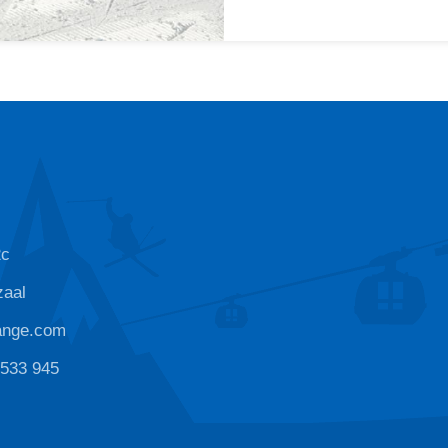
2c
zaal
ange.com
 533 945