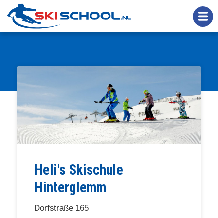
Overslaan
en
naar
de
inhoud
gaan
Heli's Skischule
Hinterglemm
Dorfstraße 165