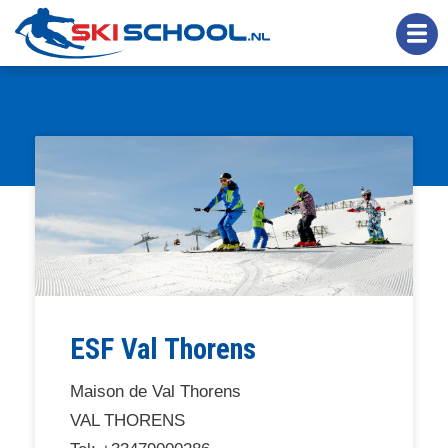
Overslaan
en
naar
de
inhoud
gaan
ESF Val Thorens
Maison de Val Thorens
VAL THORENS