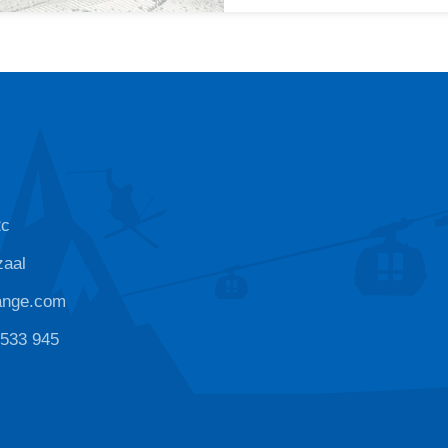
2c
zaal
ange.com
 533 945