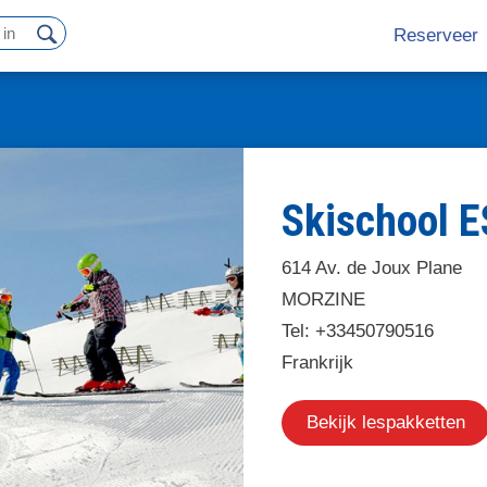
Reserveer
Hoofdn
Skischool E
614 Av. de Joux Plane
MORZINE
Tel: +33450790516
Frankrijk
Bekijk lespakketten