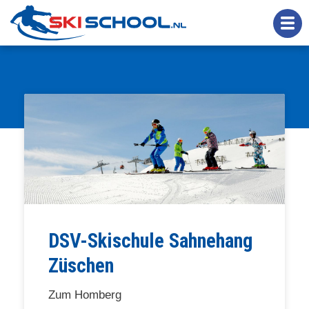
Overslaan
en
naar
de
inhoud
gaan
DSV-Skischule Sahnehang
Züschen
Zum Homberg